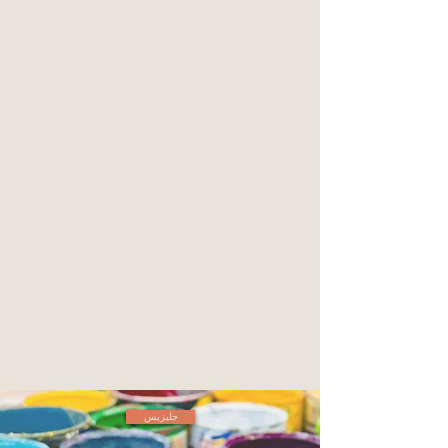
جليزيس