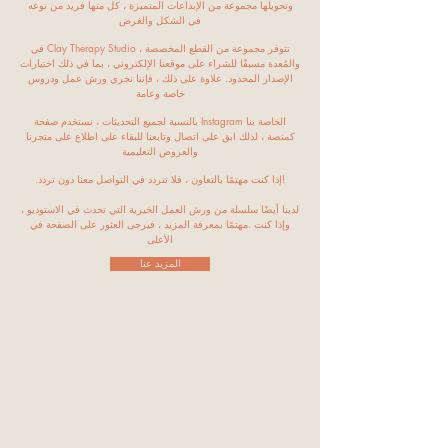
وتحويلها مجموعة من الإبداعات المتميزة ، كل منها فريد من نوعه
في الشكل والغرض
في Clay Therapy Studio ، تتوفر مجموعة من القطع المخصصة
والمُعدة مسبقًا للشراء على موقعنا الإلكتروني ، بما في ذلك اختيارات
الإصدار المحدود. علاوة على ذلك ، فإننا نجري ورش عمل ودروس
خاصة وعامة
بالنسبة لجميع التحديثات ، نستخدم صفحة Instagram الخاصة بنا
كمنصة ، لذلك ابق على اتصال وتابعنا للبقاء على اطلاع على متجرنا
والعروض التعليمية
.إذا كنت مهتمًا بالتعاون ، فلا تتردد في التواصل معنا دون تردد!
لدينا أيضًا سلسلة من ورش العمل الخيرية التي تحدث في الاستوديو ،
وإذا كنت .مهتمًا بمعرفة المزيد ، فيرجى العثور على الصفحة في
الأعلى
المزيد عنا