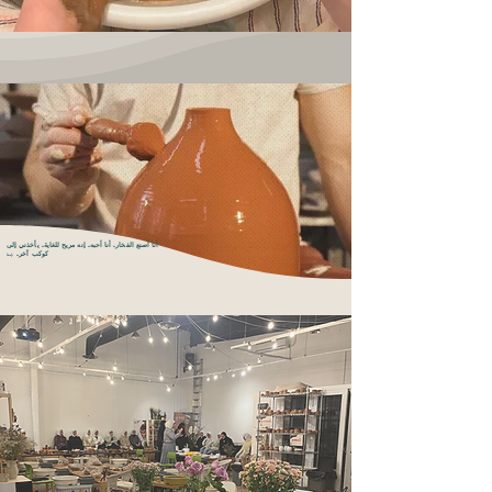
أنا أصنع الفخار. أنا أحبه. إنه مريح للغاية. يأخذني إلى
كوكب آخر.
-إيفا