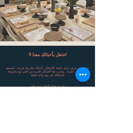
!! احتفل بأحبائك معنا
نحن نقدم ورش عمل خاصة. للاحتفال بأحبائك بطريقة فريدة ، استمتع
بوقتك على انفراد ، وجرب هذا الشكل الفريد من الفن مع مجموعة
أصدقائك في يوم واحد فقط
-
.تجربة عجلة الفخار ليوم واحد
-
.تجربة عجلة الفخار الصغيرة ليوم واحد
-
.أكواب, أحواض للنباتات , او أطباق يدوية الصنع
-
.تصميم اكسسوارات