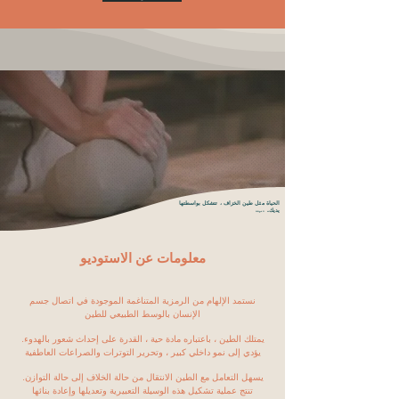
الحياة مثل طين الخزاف ، تتشكل بواسطتها
يديك.
-تنوجة
معلومات عن الاستوديو
نستمد الإلهام من الرمزية المتناغمة الموجودة في اتصال جسم
الإنسان بالوسط الطبيعي للطين
يمتلك الطين ، باعتباره مادة حية ، القدرة على إحداث شعور بالهدوء.
يؤدي إلى نمو داخلي كبير ، وتحرير التوترات والصراعات العاطفية
يسهل التعامل مع الطين الانتقال من حالة الخلاف إلى حالة التوازن.
تنتج عملية تشكيل هذه الوسيلة التعبيرية وتعديلها وإعادة بنائها