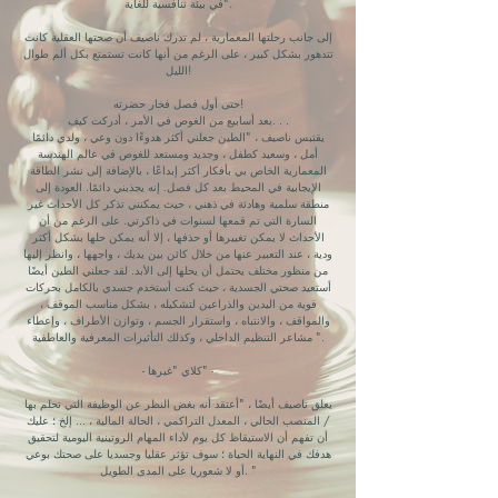
في بيئة تنافسية للغاية".
إلى جانب رحلتها المعمارية ، لم تدرك ناصيف أن صحتها العقلية كانت
تتدهور بشكل كبير ، على الرغم من أنها كانت تستمتع بكل ألم طوال
الليل!
حتى أول فصل فخار حضرته!
بعد أسابيع من الغوص في الأمر ، أدركت كيف. . .
يقتبس ناصيف ، "الطين جعلني أكثر هدوءًا دون وعي ، ولدي دائمًا
أمل ، وسعيد كطفل ، وجديد ومستعد للغوص في عالم الهندسة
المعمارية الخاص بي بأفكار أكثر إبداعًا ، بالإضافة إلى نشر الطاقة
الإيجابية في المحيط بعد كل فصل. إنه يجذبني دائمًا. العودة إلى
منطقة سلمية وهادئة في ذهني ، حيث يمكنني تذكر كل الأحداث غير
السارة التي تم قمعها لسنوات في ذاكرتي. على الرغم من أن
الأحداث لا يمكن تغييرها أو حذفها ، إلا أنه يمكن حلها بشكل أكثر
ودية ، عند التعبير عنها من خلال كائن بين يديك ، واجهها ، وانظر إليها
من منظور مختلف يحتمل أن يحلها إلى الأبد. لقد جعلني الطين أيضًا
أستعيد صحتي الجسدية ، حيث كنت أستخدم جسدي بالكامل بحركات
قوية من اليدين والذراعين لتشكيله ، بشكل مناسب الموقف ،
والمواقف ، والانتباه ، واستقرار الجسم ، وتوازن الأطراف ، وإعطاء
مشاعر التنظيم الداخلي ، وكذلك التأثيرات المعرفية والعاطفية ".
- كلاي "غيرها" -
يعلق ناصيف أيضًا ، "أعتقد أنه بغض النظر عن الوظيفة التي تحلم بها
/ المنصب الحالي ، المعدل التراكمي ، الحالة المالية ، ... إلخ ؛ عليك
أن تفهم أن الاستيقاظ كل يوم لأداء المهام الروتينية اليومية لتحقيق
هدفك في النهاية الحياة ؛ سوف تؤثر عقليا وجسديا على صحتك بوعي
أو لا شعوريا على المدى الطويل. "