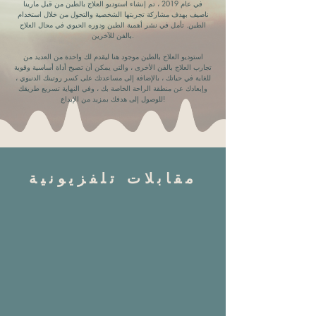
في عام 2019 ، تم إنشاء استوديو العلاج بالطين من قبل مارينا
ناصيف بهدف مشاركة تجربتها الشخصية والتحول من خلال استخدام
الطين. تأمل في نشر أهمية الطين ودوره الحيوي في مجال العلاج
بالفن للآخرين.
استوديو العلاج بالطين موجود هنا ليقدم لك واحدة من العديد من
تجارب العلاج بالفن الأخرى ، والتي يمكن أن تصبح أداة أساسية وقوية
للغاية في حياتك ، بالإضافة إلى مساعدتك على كسر روتينك الدنيوي ،
وإبعادك عن منطقة الراحة الخاصة بك ، وفي النهاية تسريع طريقك
للوصول إلى هدفك بمزيد من الإبداع!
مقابلات تلفزيونية