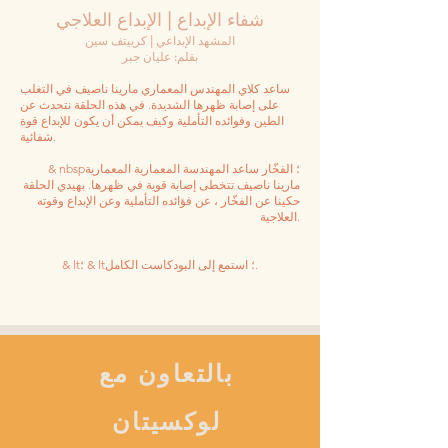
شفاء الإبداع | الإبداع العلاجي
المشهد الإبداعي | كرييتف سين
بقلم: عليان جبر
ساعد كلاي المهندس المعماري مارينا ناصيف في التغلب
على إصابة ظهرها الشديدة. في هذه الحلقة نتحدث عن
الطين وفوائده التأملية وكيف يمكن أن يكون للإبداع قوة
شفائية.
& nbsp؛ الفخّار ساعد المهندسة المعمارية المعمارية
مارينا ناصيف تتخطى إصابة قوية في ظهرها. بهيدي الحلقة
حكينا عن الفخّار ، عن فؤائده التأملية وعن الإبداع وقوته
العلاجية.
& lt؛ & lt؛ استمع إلى البودكاست الكامل.
بالتعاون مع
لوكسيتان