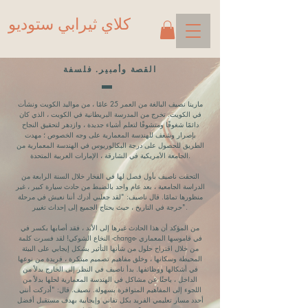
كلاي ثيرابي ستوديو
القصة وأمبير. فلسفة
مارينا نصيف البالغة من العمر 25 عامًا ، من مواليد الكويت ونشأت
في الكويت. تخرج من المدرسة البريطانية في الكويت ، الذي كان
دائمًا شغوفًا ومتشوقًا لتعلم أشياء جديدة ، وازدهر لتحقيق النجاح
بإصرار وشغف للهندسة المعمارية على وجه الخصوص ؛ مهدت
الطريق للحصول على درجة البكالوريوس في الهندسة المعمارية من
الجامعة الأمريكية في الشارقة ، الإمارات العربية المتحدة.
التحقت ناصيف بأول فصل لها في الفخار خلال السنة الرابعة من
الدراسة الجامعية ، بعد عام واحد بالضبط من حادث سيارة كبير ، غير
منظورها تمامًا. قال ناصيف: "لقد جعلني أدرك أننا نعيش في مرحلة
حرجة في التاريخ ، حيث يحتاج الجميع إلى إحداث تغيير".
من المؤكد أن هذا الحادث غيرها إلى الأبد ، فقد أصابها بكسر في
النخاع الشوكي! لقد فسرت كلمة -change- في قاموسها المعماري
من خلال اقتراح حلول من شأنها التأثير بشكل إيجابي على البيئة
المحيطة وسكانها ، وخلق مفاهيم تصميم مبتكرة ، فريدة من نوعها
في أشكالها ووظائفها. بدأ ناصيف في النظر إلى الخارج بدلاً من
الداخل ، باحثًا عن مشاكل في الهندسة المعمارية لحلها بدلاً من
اللجوء إلى المفاهيم المتوافرة بسهولة. نصيف. قال: "أدركت أنني
أحدد مسار تعليمي الفريد بكل تفاني وإيجابية بهدف مستقبل أفضل