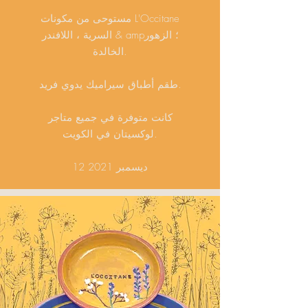
مستوحى من مكونات L'Occitane
السرية ، اللافندر & amp؛ الزهور
الخالدة.
طقم أطباق سيراميك يدوي فريد.
كانت متوفرة في جميع متاجر
لوكسيتان في الكويت.
12 ديسمبر 2021