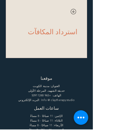
استرداد المكافآت
موقعنا
العنوان: مدينة الكويت
حديقة الشهيد، المرحلة الأولى
الهاتف:
+965 50911248
البريد الإلكتروني: Info @ claytherapystudio
ساعات العمل
الإثنين: 11 صباحًا - 8 مساءً
الثلاثاء: 11 صباحًا - 8 مساءً
الأربعاء: 11 صباحًا - 8 مساءً
الخميس: 11 صباحًا - 8 مساءً