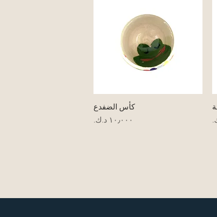
العرض السريع
ة
كأس الضفدع
السعر