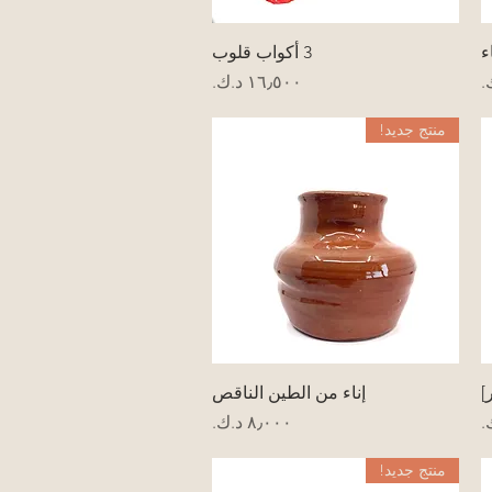
العرض السريع
ء
3 أكواب قلوب
السعر
منتج جديد!
العرض السريع
]
إناء من الطين الناقص
السعر
منتج جديد!