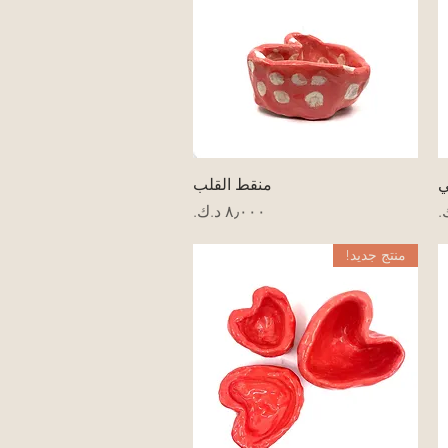
العرض السريع
ي
منقط القلب
السعر
منتج جديد!