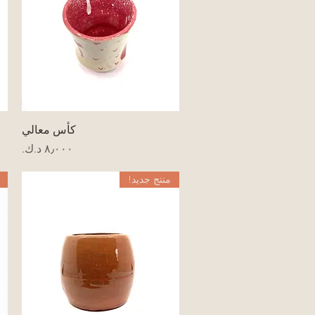
العرض السريع
كأس معالي
السعر
منتج جديد!