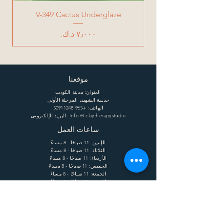
V-349 Cactus Underglaze
السعر
موقعنا
العنوان: مدينة الكويت
حديقة الشهيد، المرحلة الأولى
الهاتف:
+965 50911248
البريد الإلكتروني: Info @ claytherapystudio
ساعات العمل
الإثنين: 11 صباحًا - 8 مساءً
الثلاثاء: 11 صباحًا - 8 مساءً
الأربعاء: 11 صباحًا - 8 مساءً
الخميس: 11 صباحًا - 8 مساءً
الجمعة: 11 صباحًا - 8 مساءً
السبت: 11 صباحًا - 8 مساءً
يساعد
الشحن وإعادة الشحنة
الشروط