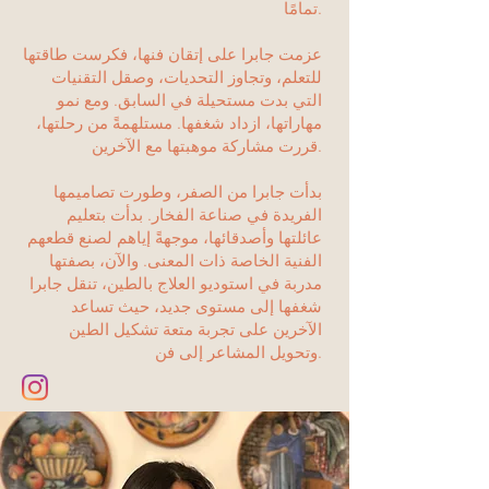
تمامًا.
عزمت جابرا على إتقان فنها، فكرست طاقتها
للتعلم، وتجاوز التحديات، وصقل التقنيات
التي بدت مستحيلة في السابق. ومع نمو
مهاراتها، ازداد شغفها. مستلهمةً من رحلتها،
قررت مشاركة موهبتها مع الآخرين.
بدأت جابرا من الصفر، وطورت تصاميمها
الفريدة في صناعة الفخار. بدأت بتعليم
عائلتها وأصدقائها، موجهةً إياهم لصنع قطعهم
الفنية الخاصة ذات المعنى. والآن، بصفتها
مدربة في استوديو العلاج بالطين، تنقل جابرا
شغفها إلى مستوى جديد، حيث تساعد
الآخرين على تجربة متعة تشكيل الطين
وتحويل المشاعر إلى فن.