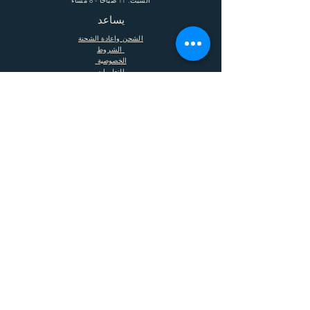
السبت: 11 صباحًا - 8 مساءً
يساعد
الشحن وإعادة الشحنة
الشروط
الخصوصية
التعليمات
يشترك
Enter your email here
Subscribe Now