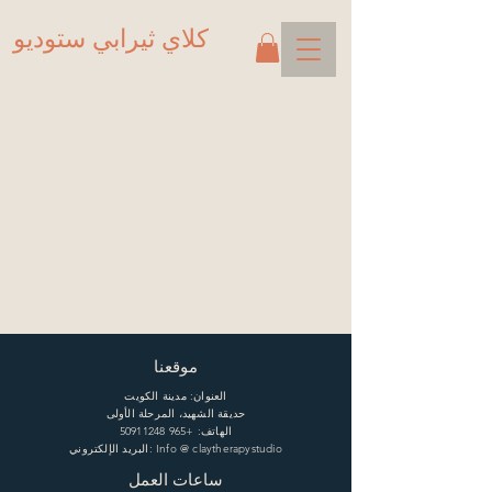
كلاي ثيرابي ستوديو
العودة إلى المتجر
موقعنا
العنوان: مدينة الكويت
حديقة الشهيد، المرحلة الأولى
الهاتف:
+965 50911248
البريد الإلكتروني: Info @ claytherapystudio
ساعات العمل