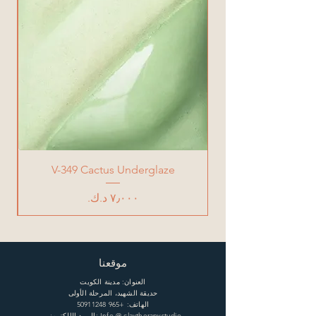
V-349 Cactus Underglaze
السعر
موقعنا
العنوان: مدينة الكويت
حديقة الشهيد، المرحلة الأولى
الهاتف:
+965 50911248
البريد الإلكتروني: Info @ claytherapystudio