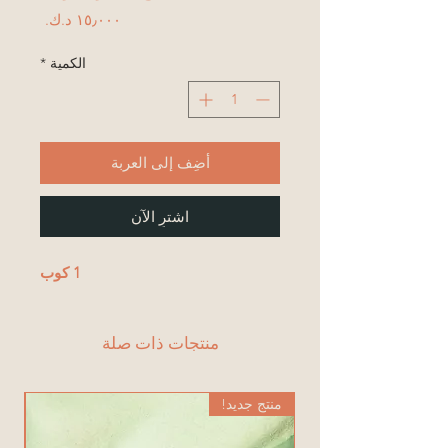
السعر
الكمية
*
أضِف إلى العربة
اشترِ الآن
1 كوب
منتجات ذات صلة
منتج جديد!
من