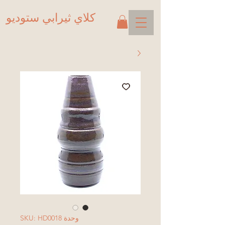
كلاي ثيرابي ستوديو
وحدة SKU: HD0018