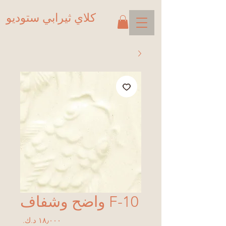
كلاي ثيرابي ستوديو
F-10 واضح وشفاف
السعر