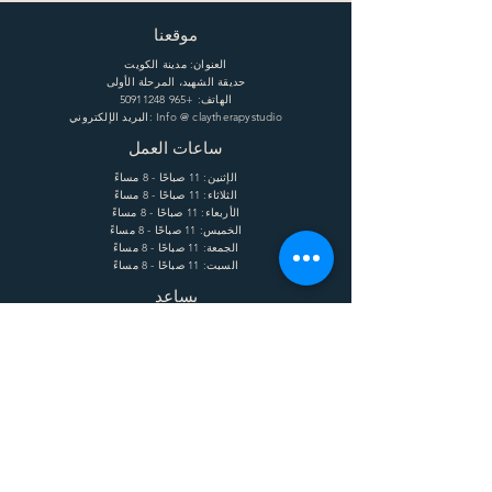
موقعنا
العنوان: مدينة الكويت
حديقة الشهيد، المرحلة الأولى
الهاتف:
+965 50911248
البريد الإلكتروني: Info @ claytherapystudio
ساعات العمل
الإثنين: 11 صباحًا - 8 مساءً
الثلاثاء: 11 صباحًا - 8 مساءً
الأربعاء: 11 صباحًا - 8 مساءً
الخميس: 11 صباحًا - 8 مساءً
الجمعة: 11 صباحًا - 8 مساءً
السبت: 11 صباحًا - 8 مساءً
يساعد
الشحن وإعادة الشحنة
الشروط
الخصوصية
التعليمات
يشترك
Enter your email here