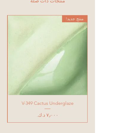
منتجات ذات صلة
منتج جديد!
من
V-349 Cactus Underglaze
السعر