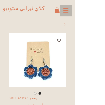
كلاي ثيرابي ستوديو
وحدة SKU: AC0051