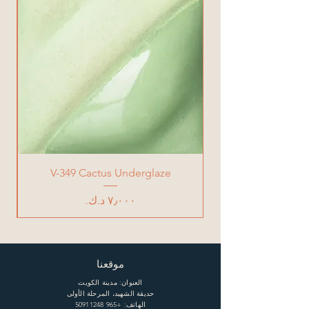
V-349 Cactus Underglaze
السعر
موقعنا
العنوان: مدينة الكويت
حديقة الشهيد، المرحلة الأولى
الهاتف:
+965 50911248