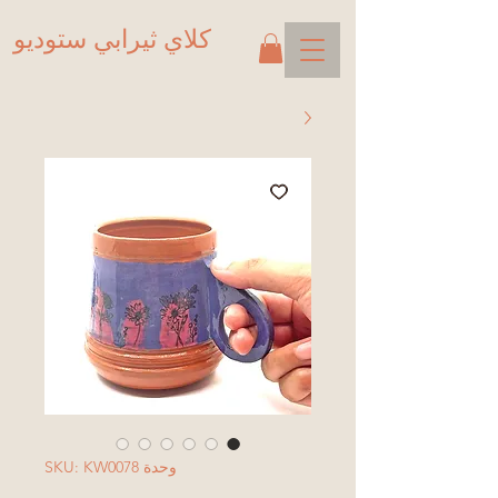
كلاي ثيرابي ستوديو
وحدة SKU: KW0078