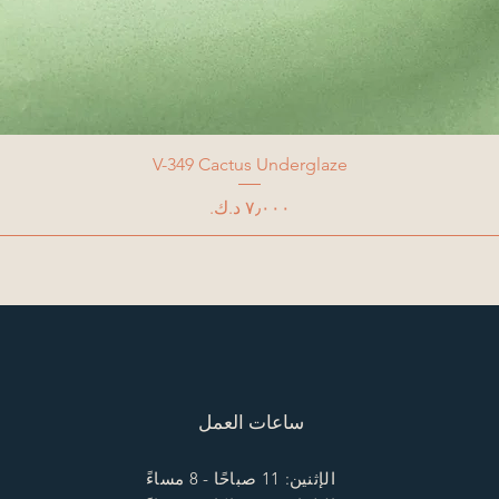
V-349 Cactus Underglaze
السعر
ساعات العمل
الإثنين: 11 صباحًا - 8 مساءً