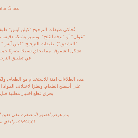
KI-21 Winter Glass هو
تُحاكي طبقات التزجيج "كيلن آيس" طبقات
"غوان" أو "ندفة الثلج". وتتميز بشبكة دقيقة
"التشقق"). طبقات التزجيج "كيلن آيس" شف
تشكل الشقوق، مما يخلق نسيجًا بصريًا جميلًا
في تطبيق التزجيج
هذه الطلاءات آمنة للاستخدام مع الطعام، ولكن 
على أسطح الطعام. ونظرًا لاختلاف المواد 
بحرق قطع اختبار مطلية قبل 
AMACO، والذي تم حرقه عند درجة حرارة المخروط 5.