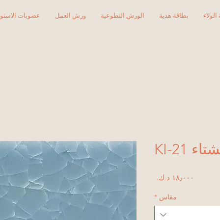
الولاء
بطاقة هدية
الورش التطوعية
ورش العمل
عضويات الاستود
ء KI-21
السعر
مقاس
*