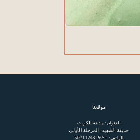
موقعنا
العنوان: مدينة الكويت
حديقة الشهيد، المرحلة الأولى
الهاتف: +965 50911248