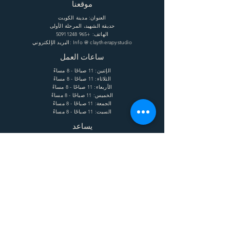
موقعنا
العنوان: مدينة الكويت
حديقة الشهيد، المرحلة الأولى
الهاتف:
+965 50911248
البريد الإلكتروني: Info @ claytherapystudio
ساعات العمل
الإثنين: 11 صباحًا - 8 مساءً
الثلاثاء: 11 صباحًا - 8 مساءً
الأربعاء: 11 صباحًا - 8 مساءً
الخميس: 11 صباحًا - 8 مساءً
الجمعة: 11 صباحًا - 8 مساءً
السبت: 11 صباحًا - 8 مساءً
يساعد
الشحن وإعادة الشحنة
الشروط
الخصوصية
التعليمات
يشترك
Enter your email here