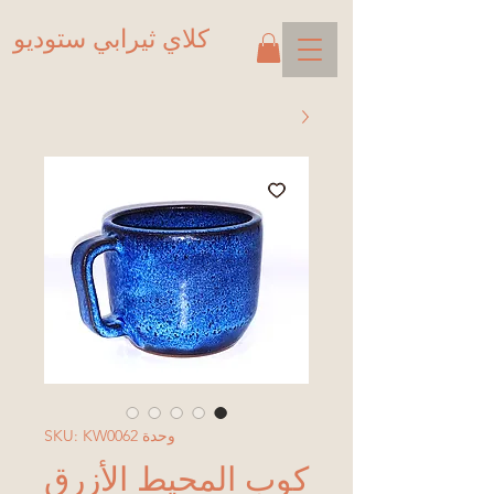
كلاي ثيرابي ستوديو
وحدة SKU: KW0062
كوب المحيط الأزرق