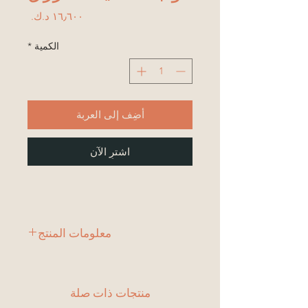
السعر
الكمية
*
أضِف إلى العربة
اشترِ الآن
معلومات المنتج
أبعاد الكوب:
القطر = 9 سم
الارتفاع = 7 سم
منتجات ذات صلة
الوزن الإجمالي = 363 نبسب ؛ ز