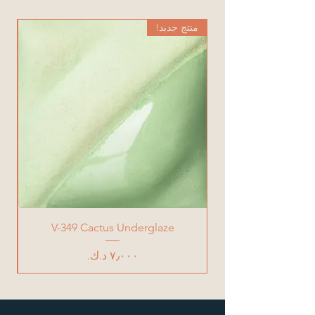
منتج جديد!
من
V-349 Cactus Underglaze
السعر