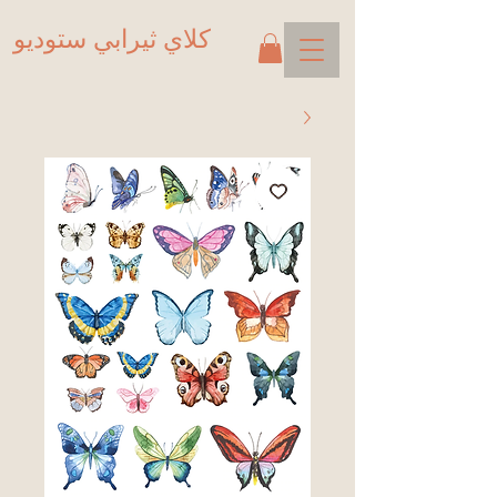
كلاي ثيرابي ستوديو