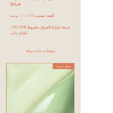
قيراط)
البعد: نبسب ؛
8.5 × 11 بوصة
درجة حرارة الحرق: مخروط 018-017
/
اطلاق ثالث
منتجات ذات صلة
منتج جديد!
من