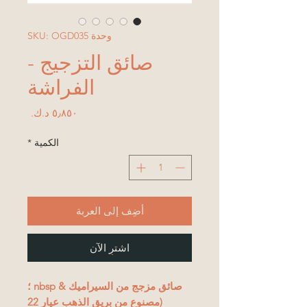
وحدة SKU: OGD035
صائق التزجيج -
الفراشة
السعر
الكمية
*
أضِف إلى العربة
اشترِ الآن
صائق مزجج من السيراميك & nbsp ؛
(
مصنوع من بريق الذهب عيار 22