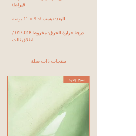
قيراط)
البعد: نبسب ؛
8.5 × 11 بوصة
درجة حرارة الحرق: مخروط 018-017
/
اطلاق ثالث
منتجات ذات صلة
منتج جديد!
من