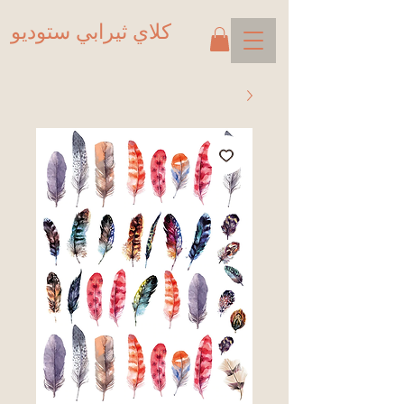
كلاي ثيرابي ستوديو