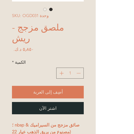
وحدة SKU: OGD031
ملصق مزجج -
ريش
السعر
الكمية
*
أضِف إلى العربة
اشترِ الآن
صائق مزجج من السيراميك & nbsp ؛
(
مصنوع من بريق الذهب عيار 22