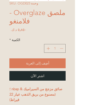
وحدة SKU: OGD023
ملصق Overglaze -
فلامنغو
السعر
الكمية
*
أضِف إلى العربة
اشترِ الآن
صائق مزجج من السيراميك & nbsp ؛
(
مصنوع من بريق الذهب عيار 22
قيراط)