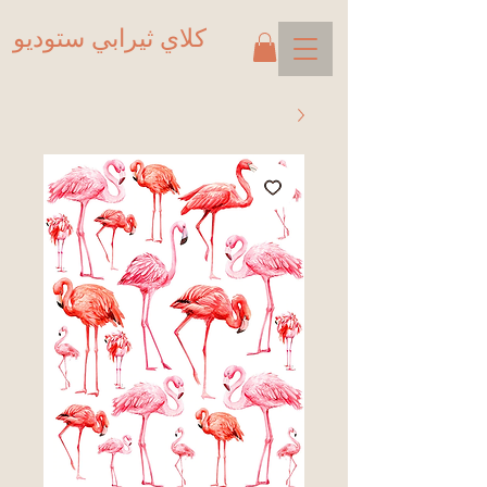
كلاي ثيرابي ستوديو