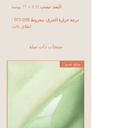
البعد: نبسب ؛
8.5 × 11 بوصة
درجة حرارة الحرق: مخروط 018-017
/
اطلاق ثالث
منتجات ذات صلة
منتج جديد!
من