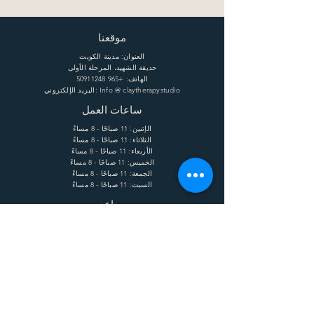
موقعنا
العنوان: مدينة الكويت
حديقة الشهيد، المرحلة الأولى
الهاتف:
+965 50911248
البريد الإلكتروني: Info @ claytherapystudio
ساعات العمل
الإثنين: 11 صباحًا - 8 مساءً
الثلاثاء: 11 صباحًا - 8 مساءً
الأربعاء: 11 صباحًا - 8 مساءً
الخميس: 11 صباحًا - 8 مساءً
الجمعة: 11 صباحًا - 8 مساءً
السبت: 11 صباحًا - 8 مساءً
يساعد
الشحن وإعادة الشحنة
الشروط
الخصوصية
التعليمات
يشترك
Enter your email here