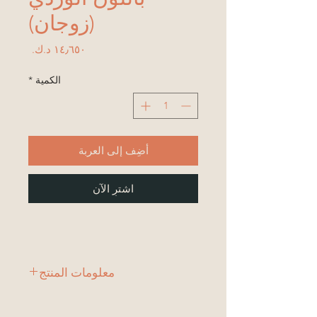
(زوجان)
السعر
الكمية
*
أضِف إلى العربة
اشترِ الآن
معلومات المنتج
2 وعاء.
وعاء كبير & نبسب ؛ الأبعاد: