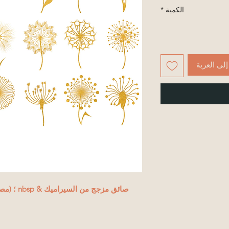
الكمية
*
لى العربة
صائق مزجج من السيراميك & nbsp ؛ (
مصنو