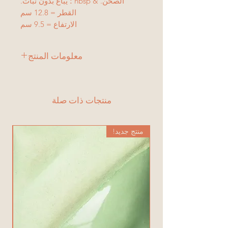
الصحن. & nbsp ؛ يباع بدون نبات.
القطر = 12.8 سم
الارتفاع = 9.5 سم
معلومات المنتج
منتجات ذات صلة
منتج جديد!
من