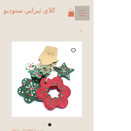
كلاي ثيرابي ستوديو
وحدة SKU: AC0012