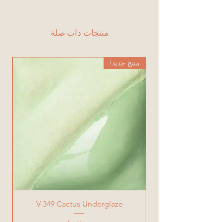
طقم 6 قطع
منتجات ذات صلة
منتج جديد!
من
V-349 Cactus Underglaze