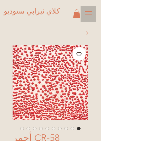
كلاي ثيرابي ستوديو
CR-58 أحمر