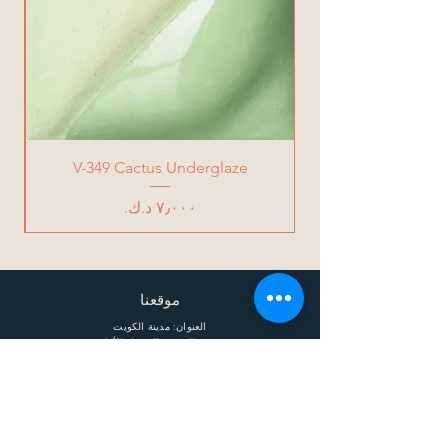
V-349 Cactus Underglaze
السعر
موقعنا
العنوان: مدينة الكويت
حديقة الشهيد، المرحلة الأولى
الهاتف:
+965 50911248
البريد الإلكتروني: Info @ claytherapystudio
ساعات العمل
الإثنين: 11 صباحًا - 8 مساءً
الثلاثاء: 11 صباحًا - 8 مساءً