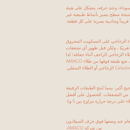
ع سوداء، وعند حرقه، يتشكل على هيئة
نتيجة سطح يتميز بأنماط طبيعية غير
ريداً وجاذبية بصرية على كل قطعة.
من الطلاء الزجاجي على البسكويت المحروق
تقريبًا
، ولكن قبل ظهور أي تشققات
 الزجاجي الزاحف أثناء جفافه؛ لذا
تعامل معه بحذر. لمزيد من المتانة قبل الحرق، ضع طبقة فوقها من طلاء AMACO
Cela الزجاجي أو الطلاء السفلي.
 أكبر، بينما تُنتج الطبقات الرقيقة
لمزيد من التشققات. للحصول على أفضل
 على درجة حرارة تتراوح بين 5 و6.
طعام عند وضعها فوق خزف السيلادون
من شركة AMACO.