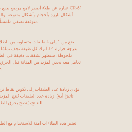
CR-61 عبارة عن طلاء أصفر لامع مرصع ببق
أشكال بارزة بأحجام وأشكال متنوعة. وال
متوقعة تضفي ملمساً ف
ضع من 1 إلى 4 طبقات متساوية 
بدرجة حرارة 04. اترك كل طبقة تجف تمامًا
ملحوظة. ستظهر تشققات دقيقة في الطلاء
don
تؤدي زيادة عدد الطبقات إلى تكوين نقاط تزجيج
تأثيرًا أدقّ. زيادة عدد الطبقات تُنتج ا
النتائج، يُنصح بحرق الطلاء
تعتبر هذه الطلاءات آمنة للاستخدام مع ال