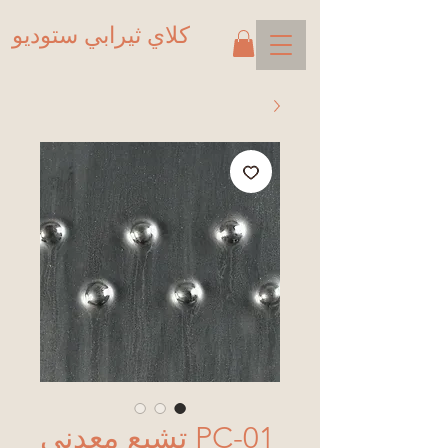
كلاي ثيرابي ستوديو
PC-01 تشبع معدني