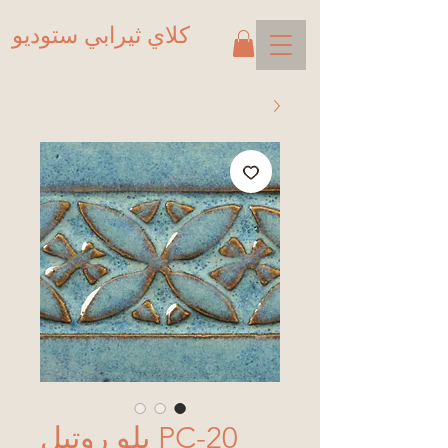
كلاي ثيرابي ستوديو
PC-20 بلو روتيل