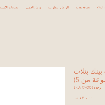
الولاء
بطاقة هدية
الورش التطوعية
ورش العمل
عضويات الاستود
بينك بتلات
عة من 5)
وحدة SKU: RM0003
السعر