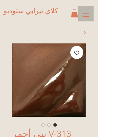
كلاي ثيرابي ستوديو
V-313 بني أحمر