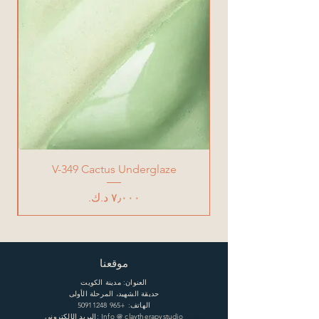
V-349 Cactus Underglaze
السعر
موقعنا
العنوان: مدينة الكويت
حديقة الشهيد، المرحلة الأولى
الهاتف:
+965 50911248
البريد الإلكتروني: Info @ claytherapystudio