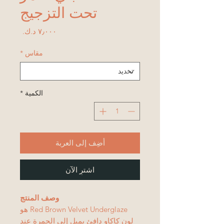
تحت التزجيج
السعر
مقاس
*
الكمية
*
أضِف إلى العربة
اشترِ الآن
وصف المنتج
Red Brown Velvet Underglaze هو
لون كاكاو دافئ يميل إلى الحمرة عند