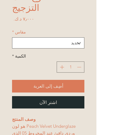
التزجيج
السعر
مقاس
*
الكمية
*
أضِف إلى العربة
اشترِ الآن
وصف المنتج
Peach Velvet Underglaze هو لون
وردي دافئ عند المخروط 05 الذي