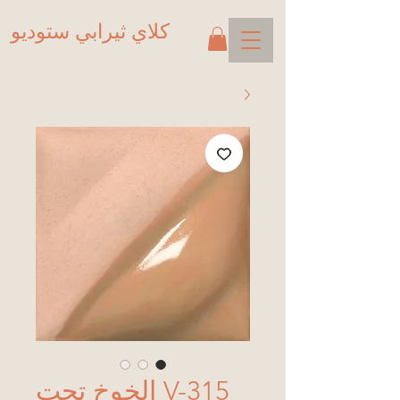
كلاي ثيرابي ستوديو
V-315 الخوخ تحت