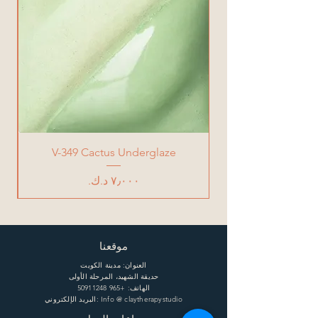
V-349 Cactus Underglaze
السعر
موقعنا
العنوان: مدينة الكويت
حديقة الشهيد، المرحلة الأولى
الهاتف:
+965 50911248
البريد الإلكتروني: Info @ claytherapystudio