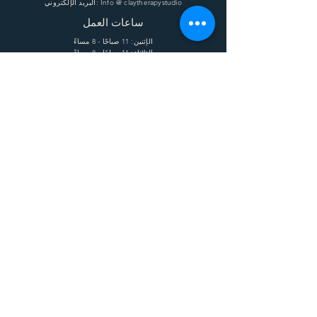
البريد الإلكتروني: Info @ claytherapystudio
ساعات العمل
الإثنين: 11 صباحًا - 8 مساءً
الثلاثاء: 11 صباحًا - 8 مساءً
الأربعاء: 11 صباحًا - 8 مساءً
الخميس: 11 صباحًا - 8 مساءً
الجمعة: 11 صباحًا - 8 مساءً
السبت: 11 صباحًا - 8 مساءً
يساعد
الشحن وإعادة الشحنة
الشروط
الخصوصية
التعليمات
يشترك
Enter your email here
Subscribe Now