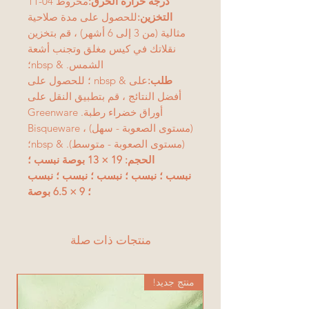
درجة حرارة الحرق:
مخروط 04-11
التخزين:
للحصول على مدة صلاحية
مثالية (من 3 إلى 6 أشهر) ، قم بتخزين
نقلاتك في كيس مغلق وتجنب أشعة
الشمس. & nbsp؛
طلب:
على & nbsp ؛ للحصول على
أفضل النتائج ، قم بتطبيق النقل على
أوراق خضراء رطبة. Greenware
(مستوى الصعوبة - سهل) ، Bisqueware
(مستوى الصعوبة - متوسط). & nbsp؛
الحجم: 19 × 13 بوصة نبسب ؛
نبسب ؛ نبسب ؛ نبسب ؛ نبسب ؛ نبسب
؛ 9 × 6.5 بوصة
منتجات ذات صلة
منتج جديد!
من