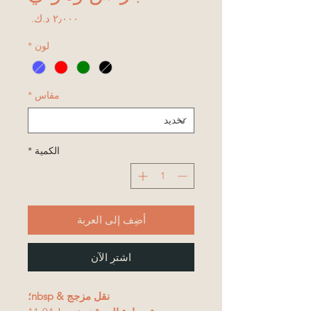
السعر
لون
*
مقاس
*
الكمية
*
أضِف إلى العربة
اشترِ الآن
نقل مزجج & nbsp؛