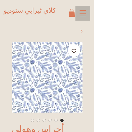
كلاي ثيرابي ستوديو
أجراس وهولي