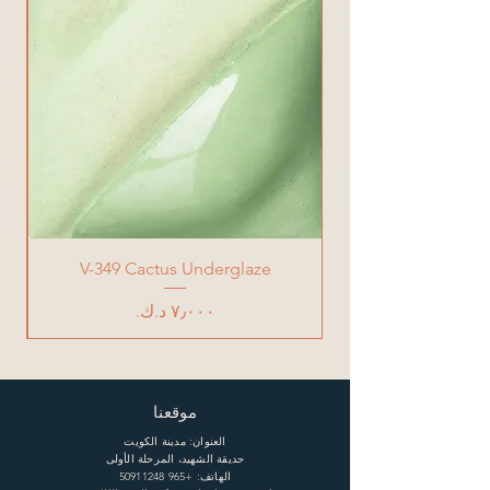
V-349 Cactus Underglaze
السعر
موقعنا
العنوان: مدينة الكويت
حديقة الشهيد، المرحلة الأولى
الهاتف:
+965 50911248