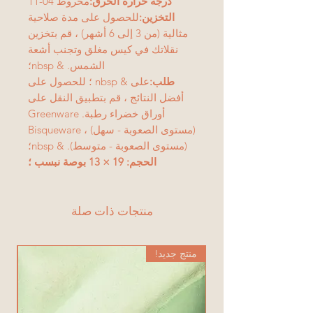
درجة حرارة الحرق:
مخروط 04-11
التخزين:
للحصول على مدة صلاحية
مثالية (من 3 إلى 6 أشهر) ، قم بتخزين
نقلاتك في كيس مغلق وتجنب أشعة
الشمس. & nbsp؛
طلب:
على & nbsp ؛ للحصول على
أفضل النتائج ، قم بتطبيق النقل على
أوراق خضراء رطبة. Greenware
(مستوى الصعوبة - سهل) ، Bisqueware
(مستوى الصعوبة - متوسط). & nbsp؛
الحجم: 19 × 13 بوصة نبسب ؛
منتجات ذات صلة
منتج جديد!
من