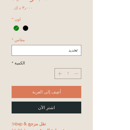
السعر
لون
*
مقاس
*
الكمية
*
أضِف إلى العربة
اشترِ الآن
نقل مزجج & nbsp؛