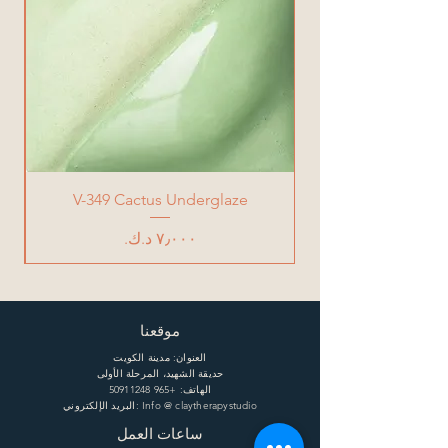
V-349 Cactus Underglaze
السعر
موقعنا
العنوان: مدينة الكويت
حديقة الشهيد، المرحلة الأولى
الهاتف:
+965 50911248
البريد الإلكتروني: Info @ claytherapystudio
ساعات العمل