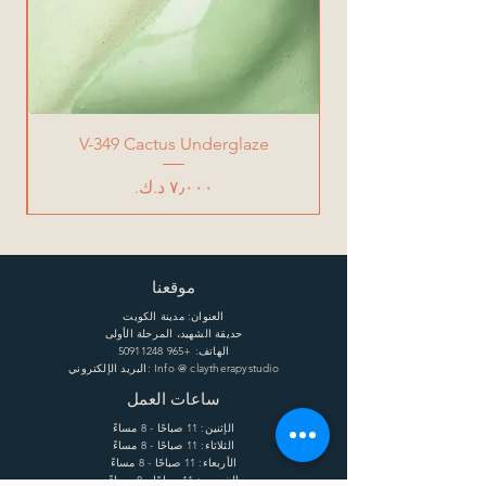
V-349 Cactus Underglaze
السعر
موقعنا
العنوان: مدينة الكويت
حديقة الشهيد، المرحلة الأولى
الهاتف:
+965 50911248
البريد الإلكتروني: Info @ claytherapystudio
ساعات العمل
الإثنين: 11 صباحًا - 8 مساءً
الثلاثاء: 11 صباحًا - 8 مساءً
الأربعاء: 11 صباحًا - 8 مساءً
الخميس: 11 صباحًا - 8 مساءً