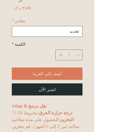
السعر
مقاس
*
الكمية
*
أضِف إلى العربة
اشترِ الآن
نقل مزجج & nbsp؛
درجة حرارة الحرق:
مخروط 04-11
التخزين:
للحصول على مدة صلاحية
مثالية (من 3 إلى 6 أشهر) ، قم بتخزين