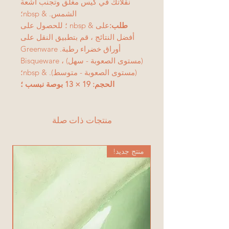
نقلاتك في كيس مغلق وتجنب أشعة
الشمس. & nbsp؛
طلب:
على & nbsp ؛ للحصول على
أفضل النتائج ، قم بتطبيق النقل على
أوراق خضراء رطبة. Greenware
(مستوى الصعوبة - سهل) ، Bisqueware
(مستوى الصعوبة - متوسط). & nbsp؛
الحجم: 19 × 13 بوصة نبسب ؛
منتجات ذات صلة
منتج جديد!
من