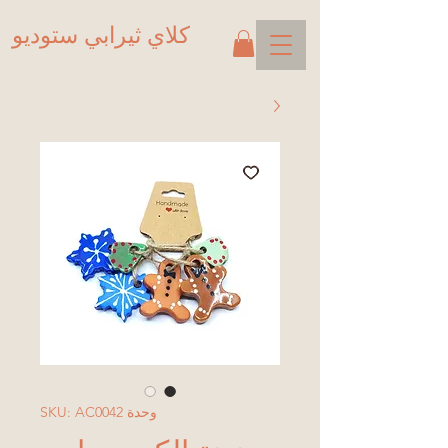
كلاي ثيرابي ستوديو
وحدة SKU: AC0042