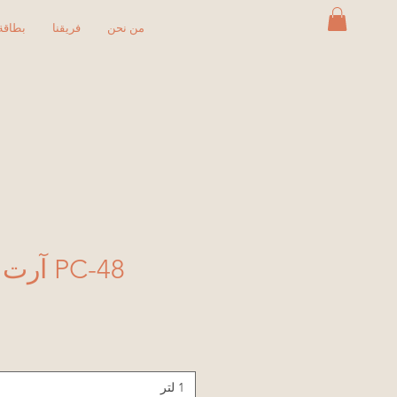
من نحن
فريقنا
بطاقة 
PC-48 آرت ديكو جرين
1 لتر