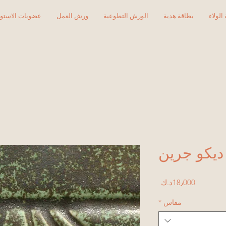
الولاء
بطاقة هدية
الورش التطوعية
ورش العمل
عضويات الاستود
Price
18٫000د.ك
مقاس
*