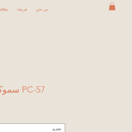
من نحن
فريقنا
بطاقة 
PC-57 سموكي ميرلوت
تحديد