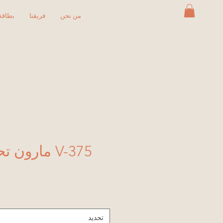
من نحن
فريقنا
بطاقة 
V-375 مارون تحت التزجيج
تحديد