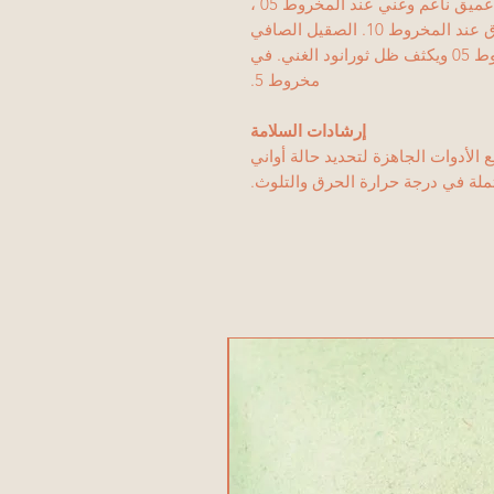
Maroon Velvet Underglaze هو لون خمري عميق ناعم وغني عند المخروط 05 ،
يتعمق عند المخروط 5 ، ويبدأ في الاحتراق عند المخروط 10. الصقيل الصافي
يعمق لون التزجيج بشكل ملحوظ عند المخروط 05 ويكثف ظل ثورانود الغني. في
مخروط 5.
إرشادات السلامة
الأدوات الجاهزة لتحديد حالة أواني
تملة في درجة حرارة الحرق والتلوث.
منتج جديد!