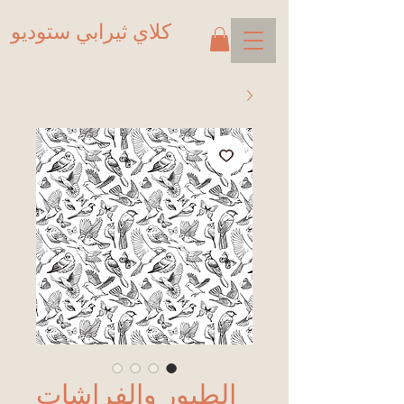
كلاي ثيرابي ستوديو
الطيور والفراشات