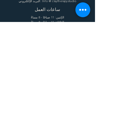
البريد الإلكتروني: Info @ claytherapystudio
ساعات العمل
الإثنين: 11 صباحًا - 8 مساءً
الثلاثاء: 11 صباحًا - 8 مساءً
الأربعاء: 11 صباحًا - 8 مساءً
الخميس: 11 صباحًا - 8 مساءً
الجمعة: 11 صباحًا - 8 مساءً
السبت: 11 صباحًا - 8 مساءً
يساعد
الشحن وإعادة الشحنة
الشروط
الخصوصية
التعليمات
يشترك
Enter your email here
Subscribe Now