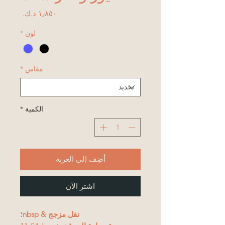
السعر
لون
*
مقاس
*
الكمية
*
أضِف إلى العربة
اشترِ الآن
نقل مزجج & nbsp؛