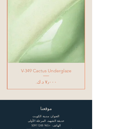
V-349 Cactus Underglaze
السعر
موقعنا
العنوان: مدينة الكويت
حديقة الشهيد، المرحلة الأولى
الهاتف:
+965 50911248