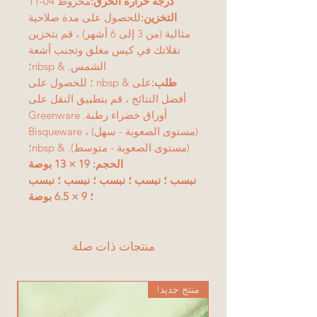
درجة حرارة الحرق:
مخروط 04-11
التخزين:
للحصول على مدة صلاحية
مثالية (من 3 إلى 6 أشهر) ، قم بتخزين
نقلاتك في كيس مغلق وتجنب أشعة
الشمس. & nbsp؛
طلب:
على & nbsp ؛ للحصول على
أفضل النتائج ، قم بتطبيق النقل على
أوراق خضراء رطبة. Greenware
(مستوى الصعوبة - سهل) ، Bisqueware
(مستوى الصعوبة - متوسط). & nbsp؛
الحجم: 19 × 13 بوصة
نبسب ؛ نبسب ؛ نبسب ؛ نبسب ؛ نبسب
؛ 9 × 6.5 بوصة
منتجات ذات صلة
منتج جديد!
من