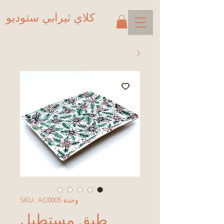
كلاي ثيرابي ستوديو
وحدة SKU: AC0005
طبق مستطيل