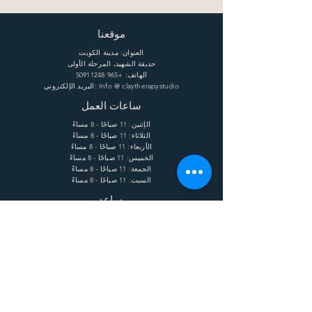
موقعنا
العنوان: مدينة الكويت
حديقة الشهيد، المرحلة الأولى
الهاتف:
+965 50911248
البريد الإلكتروني: Info @ claytherapystudio
ساعات العمل
الإثنين: 11 صباحًا - 8 مساءً
الثلاثاء: 11 صباحًا - 8 مساءً
الأربعاء: 11 صباحًا - 8 مساءً
الخميس: 11 صباحًا - 8 مساءً
الجمعة: 11 صباحًا - 8 مساءً
السبت: 11 صباحًا - 8 مساءً
يساعد
الشحن وإعادة الشحنة
الشروط
الخصوصية
التعليمات
يشترك
Enter your email here