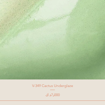
V-349 Cactus Underglaze
Price
7٫000د.ك