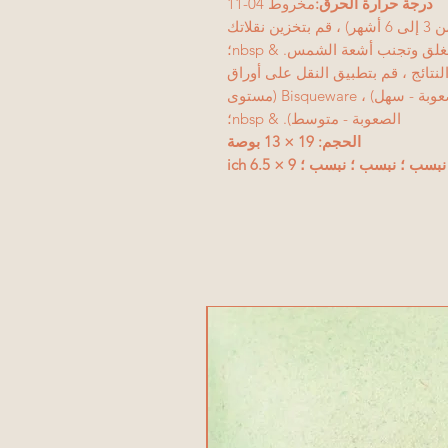
درجة حرارة الحرق:
مخروط 04-11
للحصول على مدة صلاحية مثالية (من 3 إلى 6 أشهر) ، قم بتخزين نقلاتك
ق وتجنب أشعة الشمس. & nbsp؛
فضل النتائج ، قم بتطبيق النقل على أوراق
خضراء رطبة. Greenware (مستوى الصعوبة - سهل) ، Bisqueware (مستوى
الصعوبة - متوسط). & nbsp؛
الحجم: 19 × 13 بوصة
؛ نبسب ؛ نبسب ؛ 9 × 6.5 ich
منتج جديد!