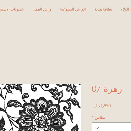
الولاء
بطاقة هدية
الورش التطوعية
ورش العمل
عضويات الاستود
زهرة 07
Price
1٫850د.ك
مقاس
*