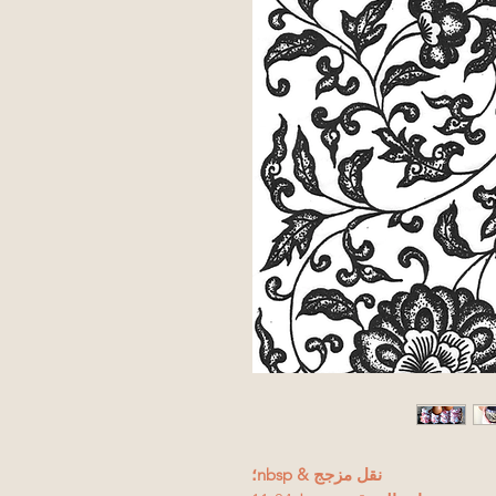
نقل مزجج & nbsp؛