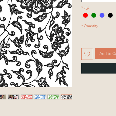
لون
*
*
Quantity
Add to C