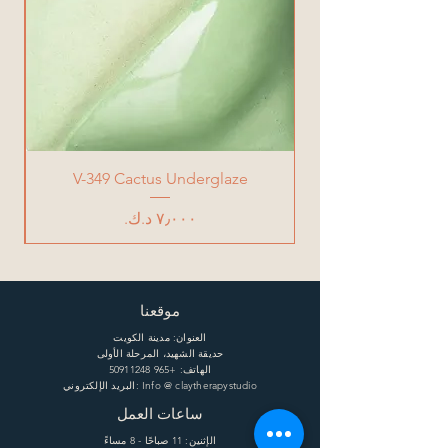
V-349 Cactus Underglaze
السعر
موقعنا
العنوان: مدينة الكويت
حديقة الشهيد، المرحلة الأولى
الهاتف:
+965 50911248
البريد الإلكتروني: Info @ claytherapystudio
ساعات العمل
الإثنين: 11 صباحًا - 8 مساءً