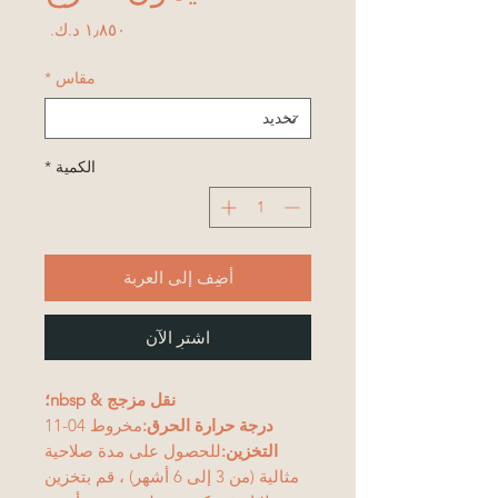
السعر
مقاس
*
الكمية
*
أضِف إلى العربة
اشترِ الآن
نقل مزجج & nbsp؛
درجة حرارة الحرق:
مخروط 04-11
التخزين:
للحصول على مدة صلاحية
مثالية (من 3 إلى 6 أشهر) ، قم بتخزين