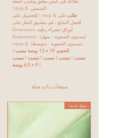
نقلاتك في كيس مغلق وتجنب أشعة
الشمس. & nbsp؛
طلب:
على & nbsp ؛ للحصول على
أفضل النتائج ، قم بتطبيق النقل على
أوراق خضراء رطبة. Greenware
(مستوى الصعوبة - سهل) ، Bisqueware
(مستوى الصعوبة - متوسط). & nbsp؛
الحجم: 19 × 13 بوصة نبسب ؛
نبسب ؛ نبسب ؛ نبسب ؛ نبسب ؛ نبسب
؛ 9 × 6.5 بوصة
منتجات ذات صلة
منتج جديد!
من