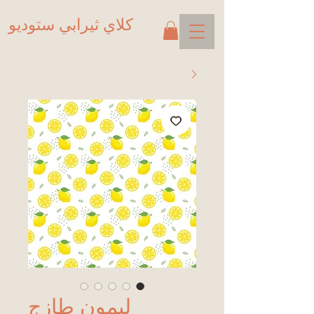
كلاي ثيرابي ستوديو
ليمون طازج