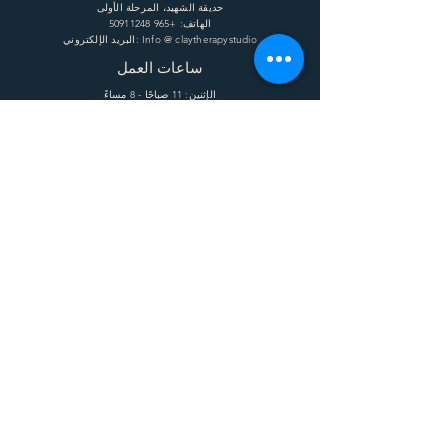
حديقة الشهيد، المرحلة الأولى
الهاتف:
+965 50911248
البريد الإلكتروني: Info @ claytherapystudio
ساعات العمل
الإثنين: 11 صباحًا - 8 مساءً
الثلاثاء: 11 صباحًا - 8 مساءً
الأربعاء: 11 صباحًا - 8 مساءً
الخميس: 11 صباحًا - 8 مساءً
الجمعة: 11 صباحًا - 8 مساءً
السبت: 11 صباحًا - 8 مساءً
يساعد
الشحن وإعادة الشحنة
الشروط
الخصوصية
التعليمات
يشترك
Enter your email here
Subscribe Now