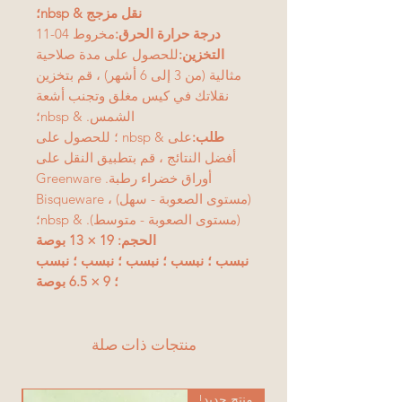
نقل مزجج & nbsp؛
درجة حرارة الحرق:
مخروط 04-11
التخزين:
للحصول على مدة صلاحية
مثالية (من 3 إلى 6 أشهر) ، قم بتخزين
نقلاتك في كيس مغلق وتجنب أشعة
الشمس. & nbsp؛
طلب:
على & nbsp ؛ للحصول على
أفضل النتائج ، قم بتطبيق النقل على
أوراق خضراء رطبة. Greenware
(مستوى الصعوبة - سهل) ، Bisqueware
(مستوى الصعوبة - متوسط). & nbsp؛
الحجم: 19 × 13 بوصة
نبسب ؛ نبسب ؛ نبسب ؛ نبسب ؛ نبسب
؛ 9 × 6.5 بوصة
منتجات ذات صلة
منتج جديد!
من