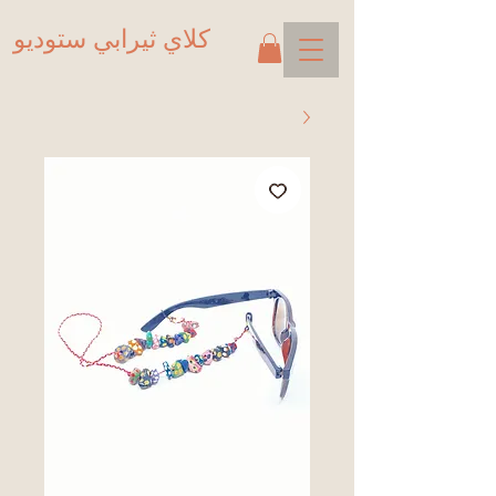
كلاي ثيرابي ستوديو