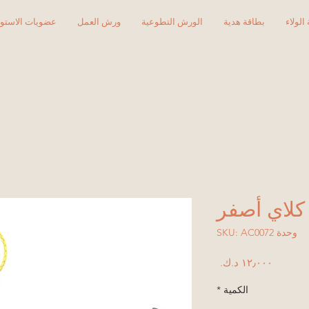
الولاء
بطاقة هدية
الورش التطوعية
ورش العمل
عضويات الاستود
كلاي أصفر
وحدة SKU: AC0072
السعر
الكمية
*