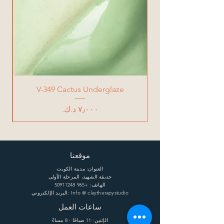
V-349 Cactus Underglaze
السعر
موقعنا
العنوان: مدينة الكويت
حديقة الشهيد، المرحلة الأولى
الهاتف:
+965 50911248
البريد الإلكتروني: Info @ claytherapystudio
ساعات العمل
الإثنين: 11 صباحًا - 8 مساءً