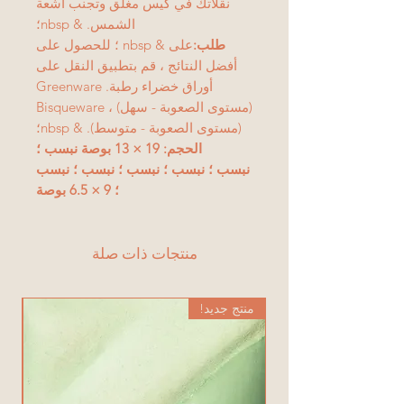
نقلاتك في كيس مغلق وتجنب أشعة
الشمس. & nbsp؛
طلب:
على & nbsp ؛ للحصول على
أفضل النتائج ، قم بتطبيق النقل على
أوراق خضراء رطبة. Greenware
(مستوى الصعوبة - سهل) ، Bisqueware
(مستوى الصعوبة - متوسط). & nbsp؛
الحجم: 19 × 13 بوصة نبسب ؛
نبسب ؛ نبسب ؛ نبسب ؛ نبسب ؛ نبسب
؛ 9 × 6.5 بوصة
منتجات ذات صلة
منتج جديد!
من