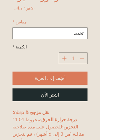
السعر
مقاس
*
الكمية
*
أضِف إلى العربة
اشترِ الآن
نقل مزجج & nbsp؛
درجة حرارة الحرق:
مخروط 04-11
التخزين:
للحصول على مدة صلاحية
مثالية (من 3 إلى 6 أشهر) ، قم بتخزين