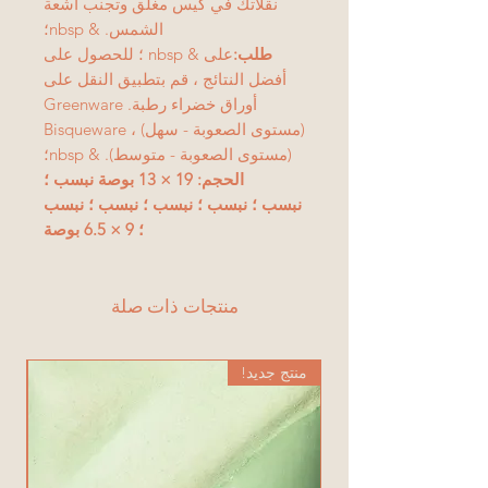
نقلاتك في كيس مغلق وتجنب أشعة
الشمس. & nbsp؛
طلب:
على & nbsp ؛ للحصول على
أفضل النتائج ، قم بتطبيق النقل على
أوراق خضراء رطبة. Greenware
(مستوى الصعوبة - سهل) ، Bisqueware
(مستوى الصعوبة - متوسط). & nbsp؛
الحجم: 19 × 13 بوصة نبسب ؛
نبسب ؛ نبسب ؛ نبسب ؛ نبسب ؛ نبسب
؛ 9 × 6.5 بوصة
منتجات ذات صلة
منتج جديد!
من