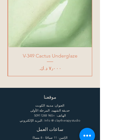
V-349 Cactus Underglaze
السعر
موقعنا
العنوان: مدينة الكويت
حديقة الشهيد، المرحلة الأولى
الهاتف:
+965 50911248
البريد الإلكتروني: Info @ claytherapystudio
ساعات العمل
الإثنين: 11 صباحًا - 8 مساءً