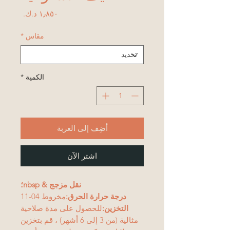
السعر
مقاس
*
الكمية
*
أضِف إلى العربة
اشترِ الآن
نقل مزجج & nbsp؛
درجة حرارة الحرق:
مخروط 04-11
التخزين:
للحصول على مدة صلاحية
مثالية (من 3 إلى 6 أشهر) ، قم بتخزين